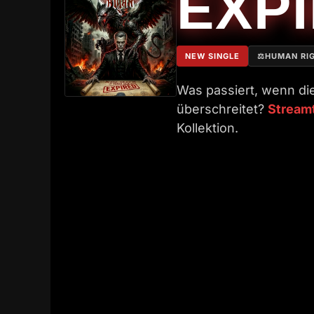
EXP
NEW SINGLE
⚖️
HUMAN RI
Was passiert, wenn die
überschreitet?
Streamt
Kollektion.